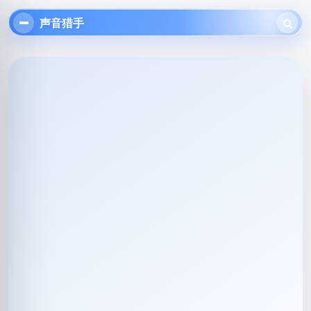
始
探
声音猎手
索