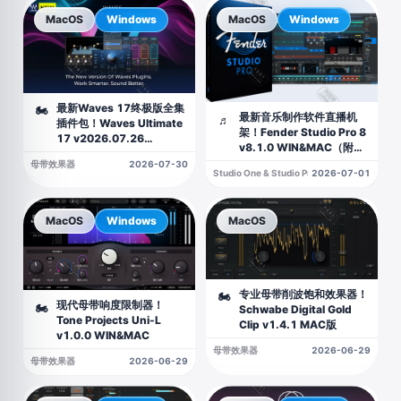
MacOS
Windows
MacOS
Windows
最新Waves 17终极版全集
🏍
最新音乐制作软件直播机
♬
插件包！Waves Ultimate
架！Fender Studio Pro 8
17 v2026.07.26
v8.1.0 WIN&MAC（附安
WIN&MAC（2026.07.26
装教程）
母带效果器
2026-07-30
更新带新混响版本）
Studio One & Studio Pro
2026-07-01
MacOS
Windows
MacOS
专业母带削波饱和效果器！
🏍
现代母带响度限制器！
🏍
Schwabe Digital Gold
Tone Projects Uni-L
Clip v1.4.1 MAC版
v1.0.0 WIN&MAC
母带效果器
2026-06-29
母带效果器
2026-06-29