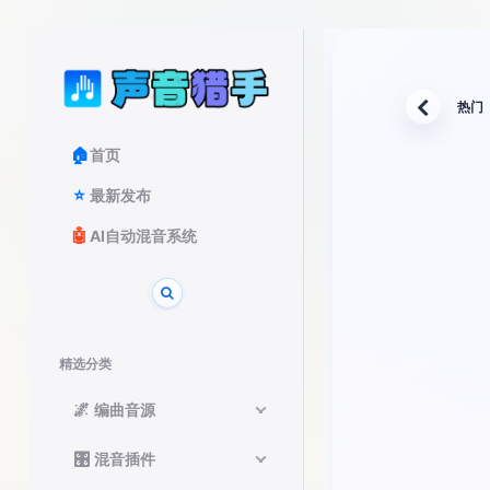
热门
返回
🏠
首页
⭐
最新发布
🤖
AI自动混音系统
精选分类
🌌
编曲音源
🎛️
混音插件