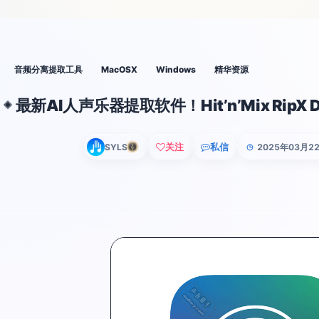
音频分离提取工具
MacOSX
Windows
精华资源
最新AI人声乐器提取软件！Hit’n’Mix RipX D
◈
关注
私信
SYLS
2025年03月2
◷