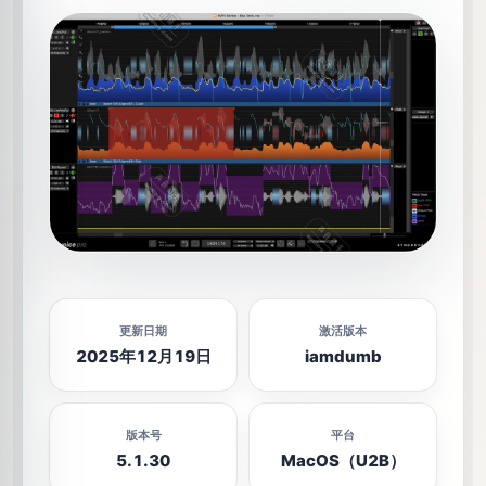
果
器
其
他
音
编
🚕
效
乐
曲
果
🌌
制
🎚️
音
器
作
源
软
切
件
片
🚌
效
果
器
压
缩
🚛
效
果
2025年12月19日
iamdumb
器
修
音
变
5.1.30
MacOS（U2B）
🚚
调
效