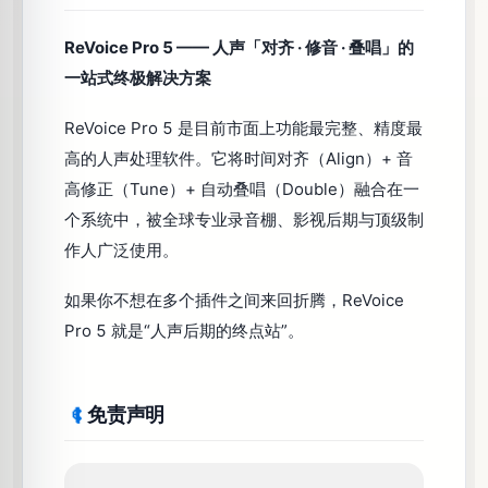
器
ReVoice Pro 5 —— 人声「对齐 · 修音 · 叠唱」的
混
响
一站式终极解决方案
🚓
效
果
ReVoice Pro 5 是目前市面上功能最完整、精度最
器
高的人声处理软件。它将时间对齐（Align）+ 音
激
高修正（Tune）+ 自动叠唱（Double）融合在一
励
🛵
效
个系统中，被全球专业录音棚、影视后期与顶级制
果
作人广泛使用。
器
综
如果你不想在多个插件之间来回折腾，ReVoice
合
🚜
效
Pro 5 就是“人声后期的终点站”。
果
器
通
免责声明
道
条
🛒
效
果