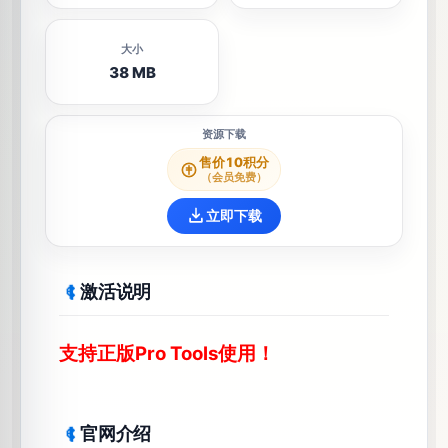
果
器
AI
AI
💻

◉
制
Windows
MacOSX
音色库
吉
38 MB
作
他
🚐
效
果
器
售价10积分
均
（会员免费）
衡
🛻
效
立即下载
果
器
延
激活说明
迟
🚃
效
果
支持正版Pro Tools使用！
器
母
带
🏍
效
官网介绍
果