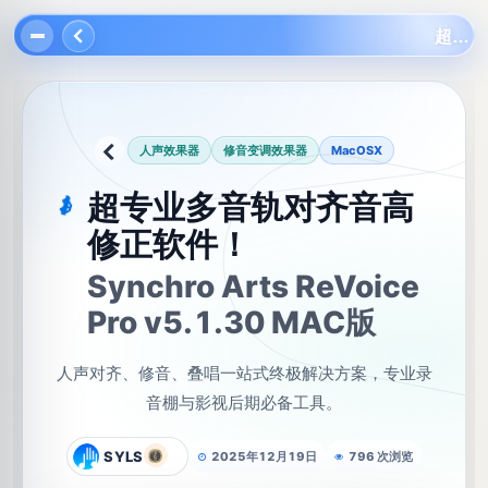
超专业多音轨对齐音高修正软件！Synchro Arts ReVoice Pro v5.1.30 MAC版
混
人声效果器
修音变调效果器
MacOSX
返回
精
音
选
🎛️
插
分
超专业多音轨对齐音高
🚗
类
件
修正软件！
AI
✨
混
音
Synchro Arts ReVoice
创
Pro v5.1.30 MAC版
意
🏎
工
具
人声对齐、修音、叠唱一站式终极解决方案，专业录
类
音棚与影视后期必备工具。
人
声
SYLS
2025年12月19日
796 次浏览
🚗
效