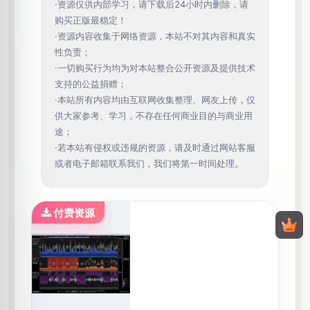
·资源仅供内部学习，请下载后24小时内删除，请
器
购买正版最稳定！
限
·资源内容收集于网络资源，本站不对其内容和真实
制
性负责；
🚝
效
录
·一切购买行为均为对本站整合公开资源及提供技术
果
支持的公益捐赠；
器
·本站所有内容均由互联网收集整理、网友上传，仅
饱
供大家参考、学习，不存在任何商业目的与商业用
和
途；
🚢
效
果
·若本站有侵权或违规的资源，请及时通过网站客服
器
或者电子邮箱联系我们，我们将第一时间处理。
付费资源