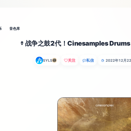
乐
音色库
战争之鼓2代！Cinesamples Drums O
🪘
关注
私信
SYLS
2022年12月2
◷