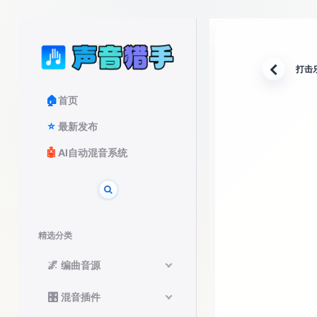
打击
返回
🏠
首页
⭐
最新发布
🤖
AI自动混音系统
精选分类
🌌
编曲音源
🎛️
混音插件