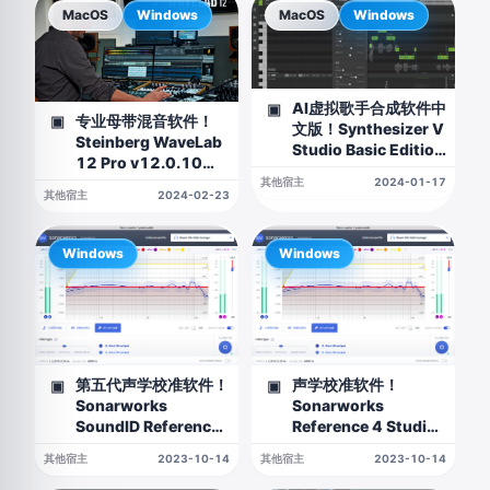
MacOS
Windows
MacOS
Windows
AI虚拟歌手合成软件中
▣
专业母带混音软件！
▣
文版！Synthesizer V
Steinberg WaveLab
Studio Basic Edition
12 Pro v12.0.10
v1.11.0b2
WIN&MAC（含
其他宿主
2024-01-17
WIN&MAC(公测基础
其他宿主
2024-02-23
R2R&V.R&U2B）
版，含基础版所有声音
库)
Windows
Windows
第五代声学校准软件！
声学校准软件！
▣
▣
Sonarworks
Sonarworks
SoundID Reference
Reference 4 Studio
v5.7.2 WIN版
Edition v4.4.10 WIN
其他宿主
2023-10-14
其他宿主
2023-10-14
版