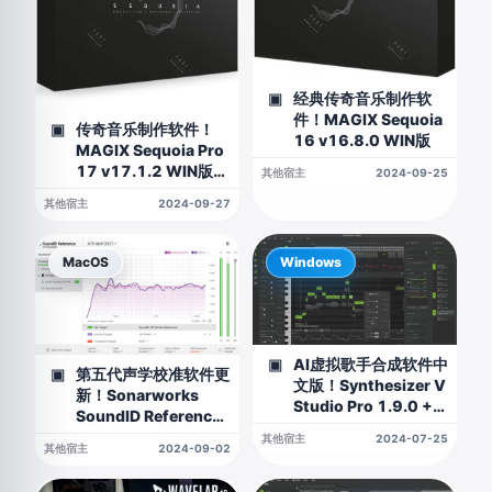
经典传奇音乐制作软
▣
件！MAGIX Sequoia
传奇音乐制作软件！
▣
16 v16.8.0 WIN版
MAGIX Sequoia Pro
17 v17.1.2 WIN版
其他宿主
2024-09-25
（2024.09.27更新
其他宿主
2024-09-27
17.1.2升级包）
MacOS
Windows
AI虚拟歌手合成软件中
▣
第五代声学校准软件更
▣
文版！Synthesizer V
新！Sonarworks
Studio Pro 1.9.0 +
SoundID Reference
44个声音库 WIN版
v5.12.0 MAC版（包
其他宿主
2024-07-25
其他宿主
2024-09-02
含虚拟监控插件）