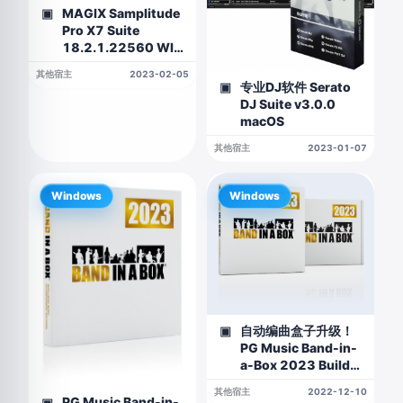
MAGIX Samplitude
▣
Pro X7 Suite
18.2.1.22560 WIN
版
其他宿主
2023-02-05
专业DJ软件 Serato
▣
DJ Suite v3.0.0
macOS
其他宿主
2023-01-07
Windows
Windows
自动编曲盒子升级！
▣
PG Music Band-in-
a-Box 2023 Build
1003 with Realband
其他宿主
2022-12-10
2023 WiN
PG Music Band-in-