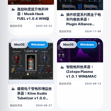
激励响度提升饱和神
🛵
器！Musik Hack
插件联盟系列黑盒子饱
🛵
FUEL v1.0.4 WIN版
和均衡效果器！
Plugin Alliance
激励效果器
2025-03-22
Black Box Analog
激励效果器
2024-11-08
Design HG-Q 1.0.0
WIN&MAC
MacOS
Windows
MacOS
Windows
智能饱和效果器！
🛵
iZotope Plasma
v1.0.1 WIN&MAC
激励效果器
2024-09-13
建模电子管饱和增益效
🛵
果器！Kiive Audio
Tubetizer v1.0.0
WIN&MAC
激励效果器
2024-09-27