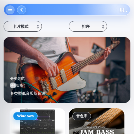
贝斯
卡片模式
排序
↕
↕
分类导航
🔊
贝斯
各类型低音贝斯音源
Windows
音色库