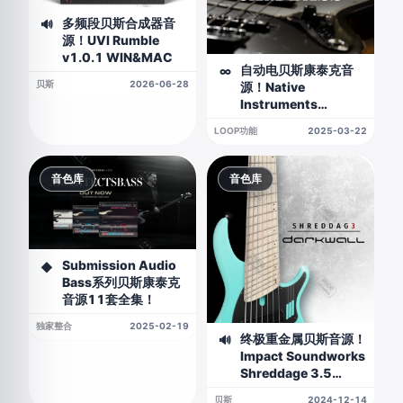
多频段贝斯合成器音
🔊
源！UVI Rumble
v1.0.1 WIN&MAC
自动电贝斯康泰克音
∞
贝斯
2026-06-28
源！Native
Instruments
Session Bassist Jam
LOOP功能
2025-03-22
Bass v1.0.1
KONTAKT
音色库
音色库
Submission Audio
◆
Bass系列贝斯康泰克
音源11套全集！
独家整合
2025-02-19
终极重金属贝斯音源！
🔊
Impact Soundworks
Shreddage 3.5
Darkwall KONTAKT
贝斯
2024-12-14