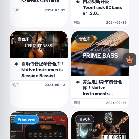
Scarbee Sun Bass
自动贝斯升级！
🔊
Finger KONTAKT
Toontrack EZbass
贝斯
2024-07-02
v1.2.0
WIN&MAC（主程序
贝斯
2024-05-29
更新，MAC原生支持
M芯片）
音色库
音色库
自动低音提琴音色库！
◈
Native Instruments
Session Bassist
Upright Bass
芬达电贝斯节奏音色
🔊
热门
2024-05-13
KONTAKT
库！Native
Instruments
Session Bassist
贝斯
2024-02-27
Prime Bass v1.0.1
KONTAKT
Windows
音色库