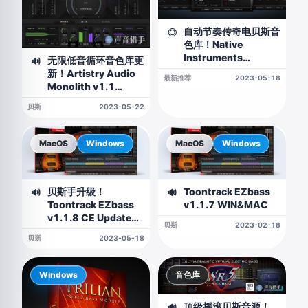
自动节奏传奇电贝斯音
◎
色库！Native
Instruments
无限低音循环音色库更
🔊
Session Bassist
新！Artistry Audio
最新推荐
2023-05-18
Icon Bass
Monolith v1.1
KONTAKT
贝斯
2023-05-22
MacOS
Windows
MacOS
Windows
贝斯手升级！
Toontrack EZbass
🔊
🔊
Toontrack EZbass
v1.1.7 WIN&MAC
v1.1.8 CE Update
贝斯
2023-02-18
WIN&macOS-V.R
贝斯
2023-05-18
Windows
音色库
顶级摇滚贝斯音源！
🔊