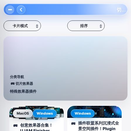
切片效果器
卡片模式
排序
↕
↕
分类导航
🚌
切片效果器
特殊效果器插件
MacOS
Windows
Windows
插件联盟系列沉浸式全
🚌
创意效果器合集！
🚌
景空间插件！Plugin
UJAM Finisher