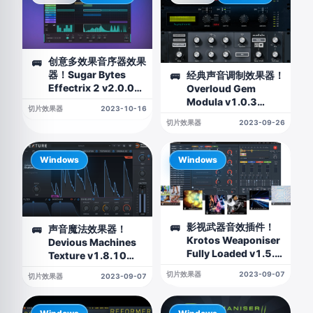
创意多效果音序器效果
🚌
器！Sugar Bytes
经典声音调制效果器！
🚌
Effectrix 2 v2.0.0
Overloud Gem
WIN&MAC（附激活
Modula v1.0.3
切片效果器
2023-10-16
码）
WIN&MAC
切片效果器
2023-09-26
Windows
Windows
影视武器音效插件！
🚌
声音魔法效果器！
🚌
Krotos Weaponiser
Devious Machines
Fully Loaded v1.5.0
Texture v1.8.10
WIN版（含7G声音
WIN版
切片效果器
2023-09-07
切片效果器
2023-09-07
库）