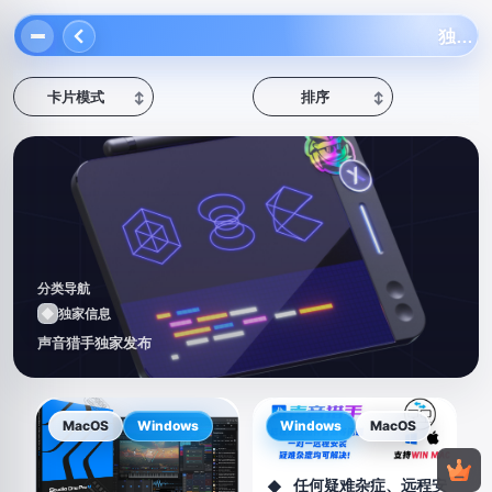
独家信息
卡片模式
排序
↕
↕
分类导航
◆
独家信息
声音猎手独家发布
MacOS
Windows
Windows
MacOS
任何疑难杂症、远程安
◆