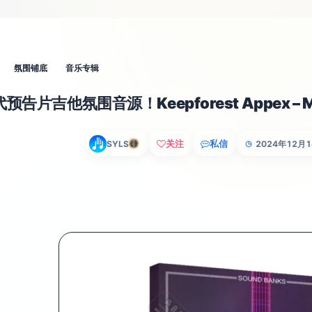
氛围铺底
音乐专辑
预告片吉他氛围音源！Keepforest Appex – Mode
关注
私信
SYLS
2024年12月
◷