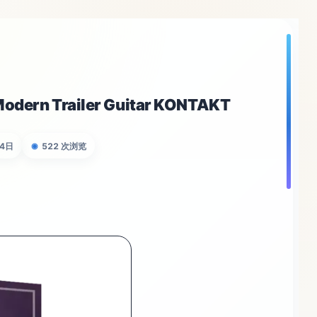
rn Trailer Guitar KONTAKT
14日
522 次浏览
◉