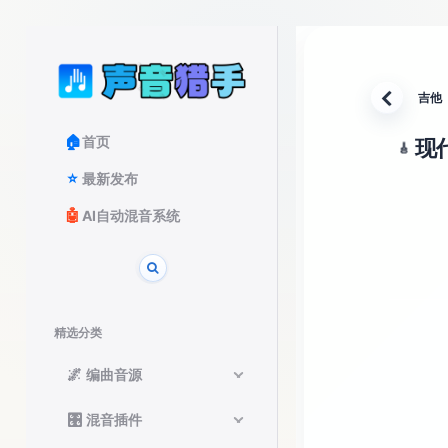
吉他
返回
🏠
首页
现代
🎸
⭐
最新发布
🤖
AI自动混音系统
精选分类
🌌
编曲音源
🎛️
混音插件