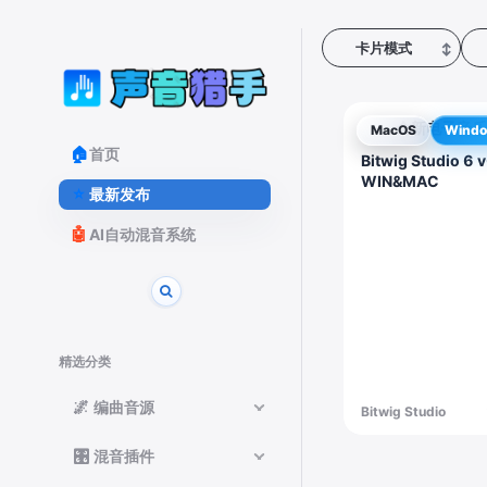
卡片模式
↕
全新电子音乐
♪
MacOS
Wind
🏠
首页
Bitwig Studio 6 
WIN&MAC
⭐
最新发布
🤖
AI自动混音系统
精选分类
🌌
编曲音源
Bitwig Studio
🎛️
混音插件