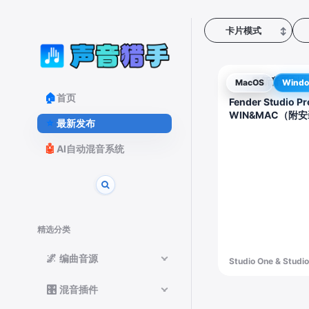
卡片模式
↕
最新音乐制作
♬
MacOS
Wind
🏠
首页
Fender Studio Pr
WIN&MAC（附
⭐
最新发布
🤖
AI自动混音系统
精选分类
🌌
编曲音源
Studio One & Studi
🎛️
混音插件