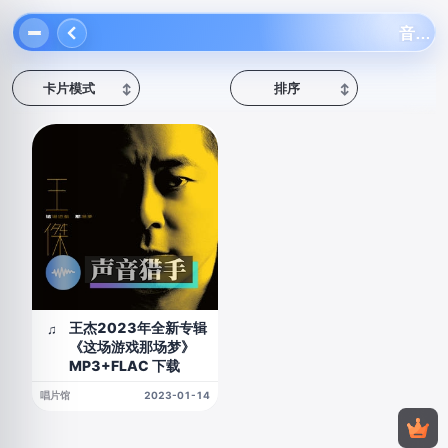
音乐猎手
卡片模式
排序
↕
↕
王杰2023年全新专辑
♫
《这场游戏那场梦》
MP3+FLAC 下载
唱片馆
2023-01-14