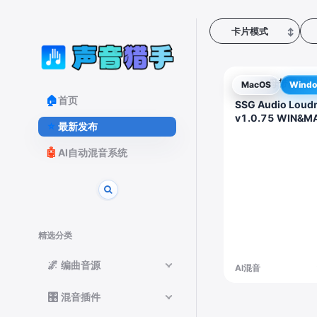
卡片模式
↕
AI母带限制
✨
MacOS
Wind
件！
🏠
首页
SSG Audio Loud
v1.0.75 WIN&M
⭐
最新发布
🤖
AI自动混音系统
精选分类
🌌
编曲音源
AI混音
🎛️
混音插件