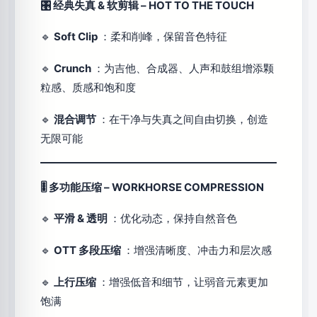
🎛 经典失真 & 软剪辑 – HOT TO THE TOUCH
🔹
Soft Clip
：柔和削峰，保留音色特征
🔹
Crunch
：为吉他、合成器、人声和鼓组增添颗
粒感、质感和饱和度
🔹
混合调节
：在干净与失真之间自由切换，创造
无限可能
🎚 多功能压缩 – WORKHORSE COMPRESSION
🔹
平滑 & 透明
：优化动态，保持自然音色
🔹
OTT 多段压缩
：增强清晰度、冲击力和层次感
🔹
上行压缩
：增强低音和细节，让弱音元素更加
饱满