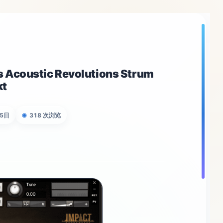
ustic Revolutions Strum
kt
05日
318 次浏览
◉