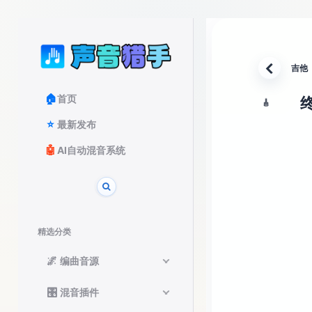
吉他
返回
🏠
首页
终
🎸
⭐
最新发布
🤖
AI自动混音系统
精选分类
🌌
编曲音源
🎛️
混音插件