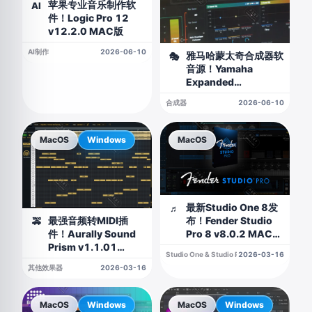
苹果专业音乐制作软
AI
件！Logic Pro 12
v12.2.0 MAC版
AI制作
2026-06-10
雅马哈蒙太奇合成器软
🎭
音源！Yamaha
Expanded
Softsynth Plugin for
合成器
2026-06-10
MONTAGE M v3.0.1
WIN&MAC
MacOS
Windows
MacOS
最新Studio One 8发
♬
布！Fender Studio
最强音频转MIDI插
🚕
Pro 8 v8.0.2 MAC版
件！Aurally Sound
（附带安装教程）
Prism v1.1.01
Studio One & Studio Pro
2026-03-16
WIN&MAC
其他效果器
2026-03-16
MacOS
Windows
MacOS
Windows