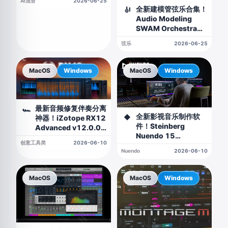
AI混音
2026-06-25
全新建模管弦乐合集！
🎻
Audio Modeling
SWAM Orchestra
Bundle v3.12.1 WIN
弦乐
2026-06-25
版
MacOS
Windows
MacOS
Windows
最新音频修复伴奏分离
🏎
全新影视音乐制作软
◆
神器！iZotope RX12
件！Steinberg
Advanced v12.0.0
Nuendo 15
WIN&MAC
创意工具类
2026-06-10
v15.0.30
Nuendo
2026-06-10
WIN&MAC
MacOS
MacOS
Windows