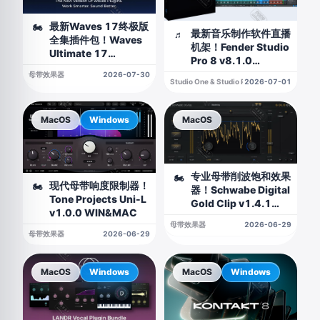
最新Waves 17终极版
🏍
最新音乐制作软件直播
♬
全集插件包！Waves
机架！Fender Studio
Ultimate 17
Pro 8 v8.1.0
v2026.07.26
WIN&MAC（附安装
母带效果器
2026-07-30
WIN&MAC（2026.07.26
Studio One & Studio Pro
2026-07-01
教程）
更新带新混响版本）
MacOS
Windows
MacOS
专业母带削波饱和效果
🏍
现代母带响度限制器！
🏍
器！Schwabe Digital
Tone Projects Uni-L
Gold Clip v1.4.1
v1.0.0 WIN&MAC
MAC版
母带效果器
2026-06-29
母带效果器
2026-06-29
MacOS
Windows
MacOS
Windows