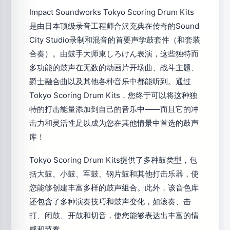
Impact Soundworks Tokyo Scoring Drum Kits
是由日本顶级录音工程师合沢充典在传奇的Sound
City Studio录制和混音的首要声学鼓套件（和套装
合奏）。由鼓手大师東しろけん表演，这些独特而
多功能的鼓声在无数的动画片开场曲、战斗主题、
爵士融合曲以及其他各种音乐中都能听到。通过
Tokyo Scoring Drum Kits，您终于可以将这种独
特的打击能量添加到自己的音乐中——而且它的冲
击力和灵活性足以成为您在其他情景中首选的鼓声
库！
Tokyo Scoring Drum Kits提供了多种鼓类型，包
括大鼓、小鼓、军鼓、钢片鼓和其他打击乐器，使
您能够创建丰富多样的鼓声组合。此外，该音色库
还包含了多种演奏技巧和鼓声变化，如滚奏、击
打、闭鼓、开鼓和切音，使您能够表达出丰富的情
感和节奏。