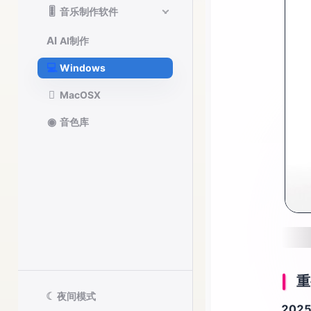
🎚️
音乐制作软件
AI
AI制作
💻
Windows

MacOSX
◉
音色库
重
☾
夜间模式
202