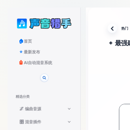
热门
返回
🏠
首页
最强建
◈
⭐
最新发布
🤖
AI自动混音系统
精选分类
🌌
编曲音源
🎛️
混音插件