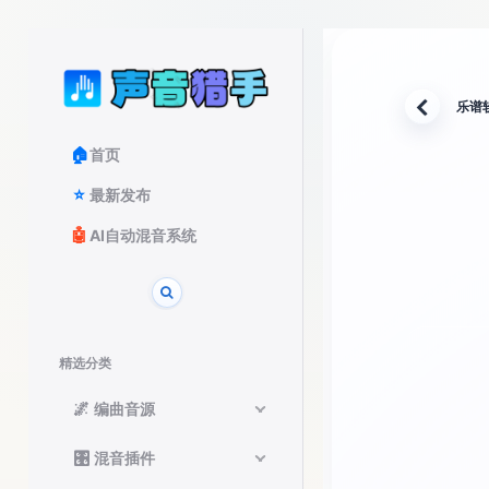
乐谱
返回
🏠
首页
⭐
最新发布
🤖
AI自动混音系统
精选分类
🌌
编曲音源
🎛️
混音插件