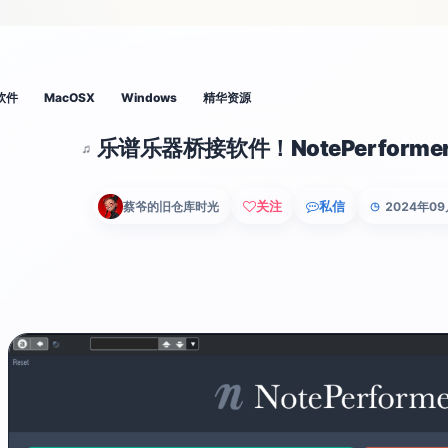
软件
MacOSX
Windows
精华资源
乐谱乐器桥接软件！NotePerformer 
♫
关注
私信
蔡爷的旧仓库时光
2024年0
◷