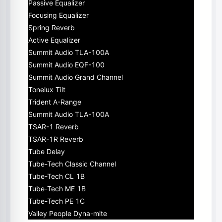
Passive Equalizer
Focusing Equalizer
Spring Reverb
Active Equalizer
Summit Audio TLA-100A
Summit Audio EQF-100
Summit Audio Grand Channel
Tonelux Tilt
Trident A-Range
Summit Audio TLA-100A
TSAR-1 Reverb
TSAR-1R Reverb
Tube Delay
Tube-Tech Classic Channel
Tube-Tech CL 1B
Tube-Tech ME 1B
Tube-Tech PE 1C
Valley People Dyna-mite