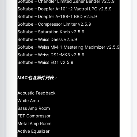
Softube – Chandler Limited Zener Bender v2.5.9
Softube – Doepfer A-101-2 Vactrol LPG v2.5.9
Softube – Doepfer A-188-1 BBD v2.5.9
Softube – Compressor Limiter v2.5.9
Softube – Saturation Knob v2.5.9
Softube – Weiss Deess v2.5.9
Softube – Weiss MM-1 Mastering Maximizer v2.5.9
Softube – Weiss DS1-MK3 v2.5.9
Softube – Weiss EQ1 v2.5.9
MAC包含插件列表：
Acoustic Feedback
White Amp
Bass Amp Room
FET Compressor
Metal Amp Room
Active Equalizer