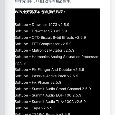
和弹簧混响，EQ延迟等等精品插件。
WIN免安装版本 包含插件列表：
Softube – Drawmer 1973 v2.5.9
Softube – Drawmer S73 v2.5.9
Softube – OTO Biscuit 8-bit Effects v2.5.9
Softube – FET Compressor v2.5.9
Softube – Mutronics Mutator v2.5.9
Softube – Harmonics Analog Saturation Processor
v2.5.9
Softube – Fix Flanger And Doubler v2.5.9
Softube – Passive-Active Pack v2.5.9
Softube – Fix Phaser v2.5.9
Softube – Summit Audio Grand Channel 2.5.9
Softube – Summit Audio EQF-100 2.5.9
Softube – Summit Audio TLA-100A v2.5.9
Softube – Tape v2.5.9
Softube – TSAR-1 Reverb v2.5.9