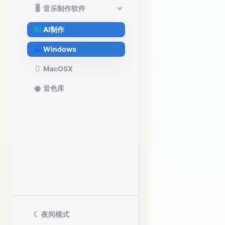
🎚️
音乐制作软件
AI
AI制作
💻
Windows

MacOSX
◉
音色库
☾
夜间模式