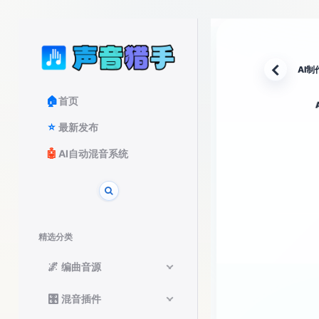
AI制
返回
🏠
首页
⭐
最新发布
🤖
AI自动混音系统
精选分类
🌌
编曲音源
🎛️
混音插件