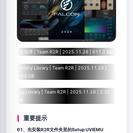
主程序 | Team R2R | 2025.11.28 | 611.2 MB
Factory Library | Team R2R | 2025.11.28 |
1.08 GB
Tag Library | Team R2R | 2025.11.28 | 2.35
GB
重要提示
01、先安装R2R文件夹里的Setup UVIEMU