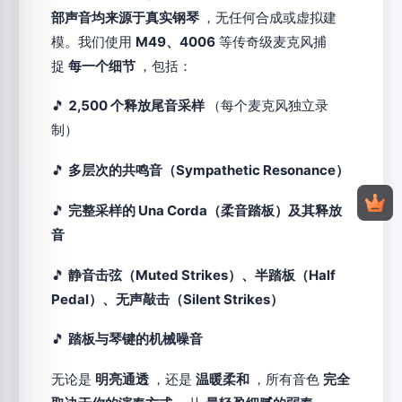
部声音均来源于真实钢琴
，无任何合成或虚拟建
模。我们使用
M49、4006
等传奇级麦克风捕
捉
每一个细节
，包括：
🎵
2,500 个释放尾音采样
（每个麦克风独立录
制）
🎵
多层次的共鸣音（Sympathetic Resonance）
🎵
完整采样的 Una Corda（柔音踏板）及其释放
音
🎵
静音击弦（Muted Strikes）、半踏板（Half
Pedal）、无声敲击（Silent Strikes）
🎵
踏板与琴键的机械噪音
无论是
明亮通透
，还是
温暖柔和
，所有音色
完全