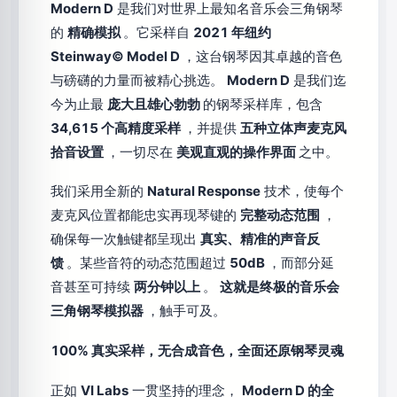
Modern D
是我们对世界上最知名音乐会三角钢琴
的
精确模拟
。它采样自
2021 年纽约
Steinway© Model D
，这台钢琴因其卓越的音色
与磅礴的力量而被精心挑选。
Modern D
是我们迄
今为止最
庞大且雄心勃勃
的钢琴采样库，包含
34,615 个高精度采样
，并提供
五种立体声麦克风
拾音设置
，一切尽在
美观直观的操作界面
之中。
我们采用全新的
Natural Response
技术，使每个
麦克风位置都能忠实再现琴键的
完整动态范围
，
确保每一次触键都呈现出
真实、精准的声音反
馈
。某些音符的动态范围超过
50dB
，而部分延
音甚至可持续
两分钟以上
。
这就是终极的音乐会
三角钢琴模拟器
，触手可及。
100% 真实采样，无合成音色，全面还原钢琴灵魂
正如
VI Labs
一贯坚持的理念，
Modern D 的全